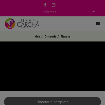
Cerrado
Inicio /
Directorio /
Tiendas
TIENDAS
Volver
Nos enorgullece colaborar con marcas y socios estratégicos
para crear un entorno dinámico.
Directorio completo